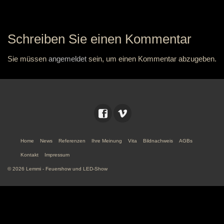
Schreiben Sie einen Kommentar
Sie müssen
angemeldet
sein, um einen Kommentar abzugeben.
Home
News
Referenzen
Ihre Meinung
Vita
Bildnachweis
AGBs
Kontakt
Impressum
© 2026 Lemmi - Feuershow und LED-Show