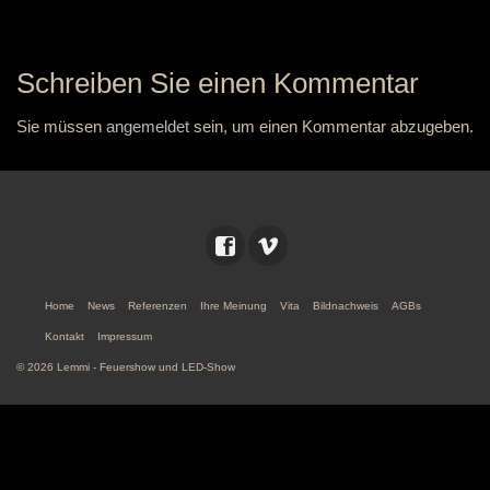
Schreiben Sie einen Kommentar
Sie müssen
angemeldet
sein, um einen Kommentar abzugeben.
Home
News
Referenzen
Ihre Meinung
Vita
Bildnachweis
AGBs
Kontakt
Impressum
© 2026 Lemmi - Feuershow und LED-Show