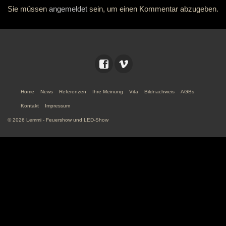
Sie müssen
angemeldet
sein, um einen Kommentar abzugeben.
Home
News
Referenzen
Ihre Meinung
Vita
Bildnachweis
AGBs
Kontakt
Impressum
© 2026 Lemmi - Feuershow und LED-Show