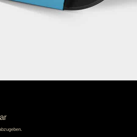
ar
abzugeben.