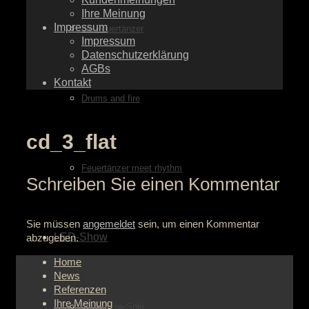
Ihre Meinung
Impressum
die Feuertänzer
Impressum
Datenschutzerklärung
AGBs
Kontakt
Drums and fire
cd_3_flat
Feuertänzer meet rhythm
Schreiben Sie einen Kommentar
Sie müssen
angemeldet
sein, um einen Kommentar
LED-Show
abzugeben.
Home
News
Referenzen
Ihre Meinung
LED-Show-Solo