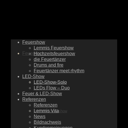
Feuershow
Lemmis Feuershow
Feuershow
Hochzeitsfeuershow
die Feuertänzer
Drums and fire
Feuertänzer meet rhythm
LED-Show
LED-Show-Solo
Lemmis Feuershow
LEDs Flow – Duo
Feuer & LED-Show
Referenzen
Referenzen
Lemmis Vita
Hochzeitsfeuershow
News
Bildnachweis
Kundenmeinungen