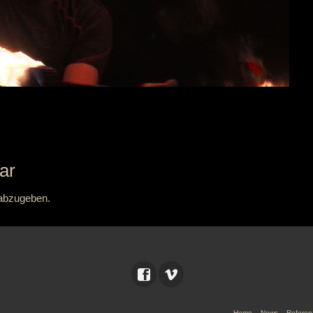
ar
abzugeben.
Home
News
Referen