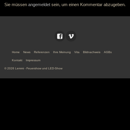
Sie müssen
angemeldet
sein, um einen Kommentar abzugeben.
Home
News
Referenzen
Ihre Meinung
Vita
Bildnachweis
AGBs
Kontakt
Impressum
© 2026 Lemmi - Feuershow und LED-Show