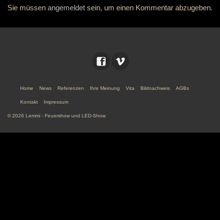
Sie müssen
angemeldet
sein, um einen Kommentar abzugeben.
Home
News
Referenzen
Ihre Meinung
Vita
Bildnachweis
AGBs
Kontakt
Impressum
© 2026 Lemmi - Feuershow und LED-Show