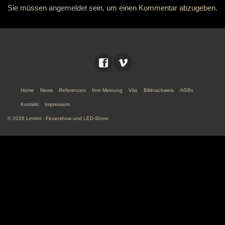
Sie müssen
angemeldet
sein, um einen Kommentar abzugeben.
Home
News
Referenzen
Ihre Meinung
Vita
Bildnachweis
AGBs
Kontakt
Impressum
© 2026 Lemmi - Feuershow und LED-Show