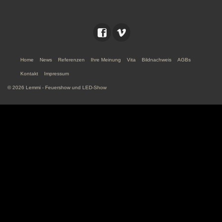
Home
News
Referenzen
Ihre Meinung
Vita
Bildnachweis
AGBs
Kontakt
Impressum
© 2026 Lemmi - Feuershow und LED-Show