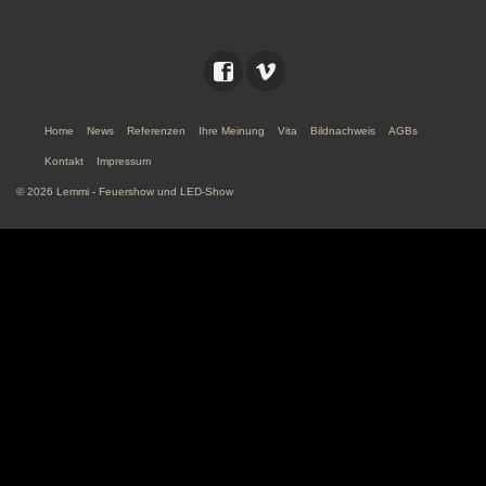
Home
News
Referenzen
Ihre Meinung
Vita
Bildnachweis
AGBs
Kontakt
Impressum
© 2026 Lemmi - Feuershow und LED-Show