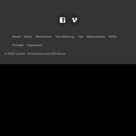
Home
News
Referenzen
Ihre Meinung
Vita
Bildnachweis
AGBs
Kontakt
Impressum
© 2026 Lemmi - Feuershow und LED-Show