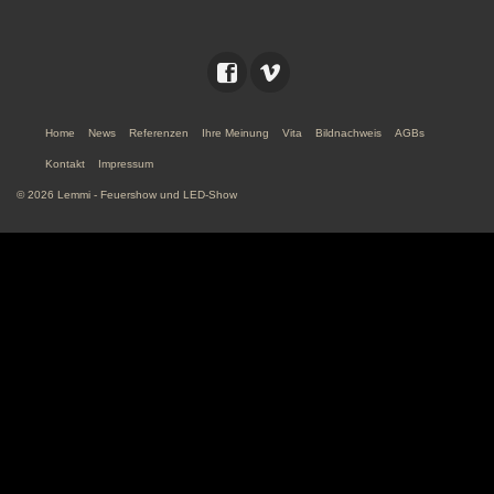
Home
News
Referenzen
Ihre Meinung
Vita
Bildnachweis
AGBs
Kontakt
Impressum
© 2026 Lemmi - Feuershow und LED-Show