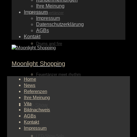
Ihre Meinung
Impressum
die Feuertänzer
Impressum
Datenschutzerklärung
AGBs
Kontakt
Drums and fire
Moonlight Shopping
Feuertänzer meet rhythm
Home
News
Referenzen
Ihre Meinung
Vita
LED-Show
Bildnachweis
AGBs
Kontakt
Impressum
LED-Show-Solo