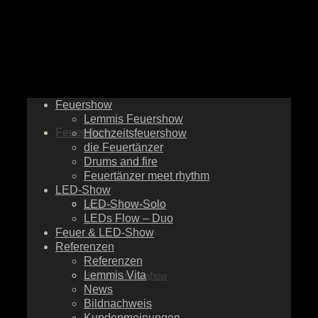
Feuershow
Lemmis Feuershow
Feuershow
Hochzeitsfeuershow
die Feuertänzer
Drums and fire
Feuertänzer meet rhythm
LED-Show
LED-Show-Solo
Lemmis Feuershow
LEDs Flow – Duo
Feuer & LED-Show
Referenzen
Referenzen
Lemmis Vita
Hochzeitsfeuershow
News
Bildnachweis
Kundenmeinungen