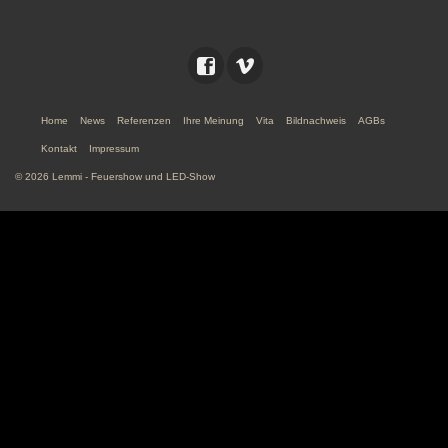
Home
News
Referenzen
Ihre Meinung
Vita
Bildnachweis
AGBs
Kontakt
Impressum
© 2026 Lemmi - Feuershow und LED-Show