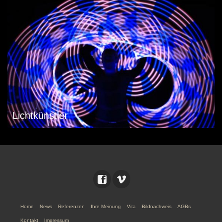
Lichtkünstler
Home
News
Referenzen
Ihre Meinung
Vita
Bildnachweis
AGBs
Kontakt
Impressum