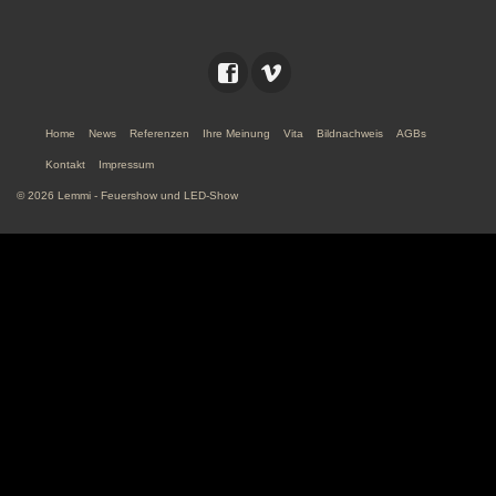
Home
News
Referenzen
Ihre Meinung
Vita
Bildnachweis
AGBs
Kontakt
Impressum
© 2026 Lemmi - Feuershow und LED-Show