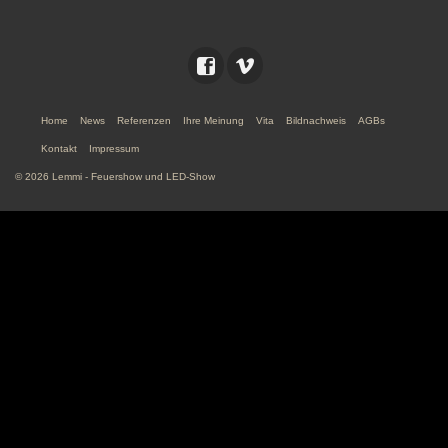
Home
News
Referenzen
Ihre Meinung
Vita
Bildnachweis
AGBs
Kontakt
Impressum
© 2026 Lemmi - Feuershow und LED-Show