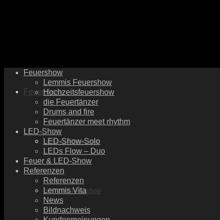
Feuershow
Lemmis Feuershow
Feuershow
Hochzeitsfeuershow
die Feuertänzer
Drums and fire
Feuertänzer meet rhythm
LED-Show
LED-Show-Solo
Lemmis Feuershow
LEDs Flow – Duo
Feuer & LED-Show
Referenzen
Referenzen
Lemmis Vita
Hochzeitsfeuershow
News
Bildnachweis
Kundenmeinungen