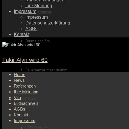
Ihre Meinung
Impressum
die Feuertänzer
Impressum
Datenschutzerklärung
AGBs
Kontakt
Drums and fire
Fakir Alyn wird 60
Feuertänzer meet rhythm
Home
News
Referenzen
Ihre Meinung
Vita
LED-Show
Bildnachweis
AGBs
Kontakt
Impressum
LED-Show-Solo