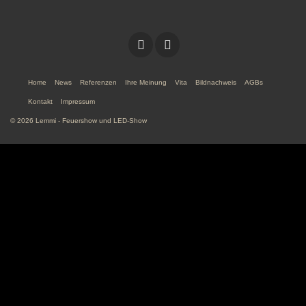
Home
News
Referenzen
Ihre Meinung
Vita
Bildnachweis
AGBs
Kontakt
Impressum
© 2026 Lemmi - Feuershow und LED-Show