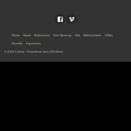
Home
News
Referenzen
Ihre Meinung
Vita
Bildnachweis
AGBs
Kontakt
Impressum
© 2026 Lemmi - Feuershow und LED-Show