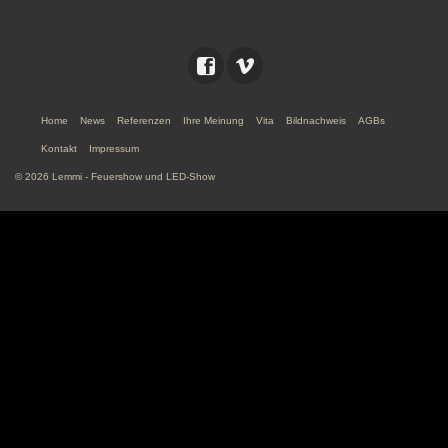
Home
News
Referenzen
Ihre Meinung
Vita
Bildnachweis
AGBs
Kontakt
Impressum
© 2026 Lemmi - Feuershow und LED-Show