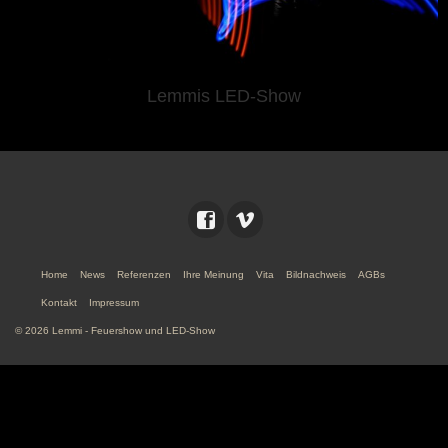
Lemmis LED-Show
Home
News
Referenzen
Ihre Meinung
Vita
Bildnachweis
AGBs
Kontakt
Impressum
© 2026 Lemmi - Feuershow und LED-Show